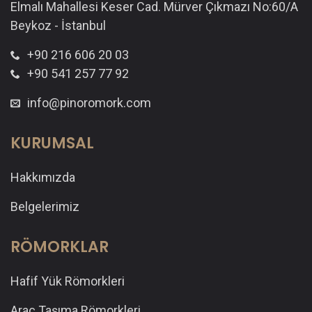
Elmalı Mahallesi Keser Cad. Mürver Çıkmazı No:60/A
Beykoz - İstanbul
+90 216 606 20 03
+90 541 257 77 92
info@pinoromork.com
KURUMSAL
Hakkımızda
Belgelerimiz
RÖMORKLAR
Hafif Yük Römorkleri
Araç Taşıma Römorkleri